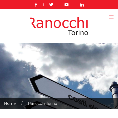
|
|
|
Home
Ranocchi Torino