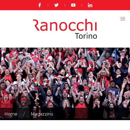
|
|
|
Home
Magazzino